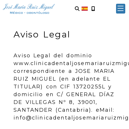
Aviso Legal
Aviso Legal del dominio
www.clinicadentaljosemariaruizmig
correspondiente a
JOSE MARIA
RUIZ MIGUEL
(en adelante EL
TITULAR) con
CIF
13720255L
y
domicilio en
C/ GENERAL DÍAZ
DE VILLEGAS Nº 8
,
39001
,
SANTANDER
(
Cantabria
). eMail:
info@clinicadentaljosemariaruizmi